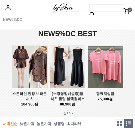
0
베스트50
신상품5%할인
당일배송
원피스
상의
하의
아우터
NEW5%DC
NEW5%DC BEST
스톤라인 펀칭 브라운
[소량당일배송중]플
핑크워싱탑
셔츠
리츠 튤립 블랙원피스
75,900원
104,900원
88,900원
1
/
4
최신순
낮은가격
높은가격
상품명
최다리뷰