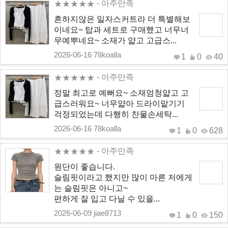
- 아주만족
흔하지않은 일자스커트라 더 특별해보
이네요~ 탑과 세트로 구매했고 너무너
무예뿌네요~ 소재가 얇고 고급스...
2026-06-16 78koalla
1
0
40
- 아주만족
정말 최고로 예뻐요~ 소재엄청얇고 고
급스러워요~ 너무얇아 드라이맡기기
걱정되었는데 다행히 찬물손세탁...
2026-06-16 78koalla
1
0
628
- 아주만족
원단이 좋습니다.
슬림핏이라고 했지만 많이 마른 저에게
는 슬림핏은 아니고~
편하게 잘 입고 다닐 수 있을...
2026-06-09 jiae8713
1
0
150