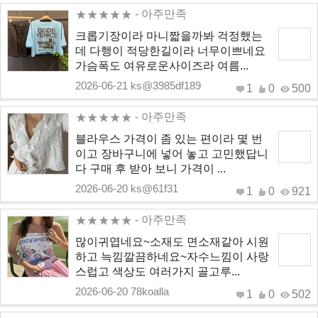
- 아주만족
크롭기장이라 마니짧을까봐 걱정했는
데 다행이 적당한길이라 너무이쁘네요
가슴폭도 여유로운사이즈라 여름...
2026-06-21 ks@3985df189
1
0
500
- 아주만족
블라우스 가격이 좀 있는 편이라 몇 번
이고 장바구니에 넣어 놓고 고민했답니
다 구매 후 받아 보니 가격이 ...
2026-06-20 ks@61f31
1
0
921
- 아주만족
많이귀엽네요~소재도 면소재같아 시원
하고 늑낌깔끔하네요~자수느낌이 사랑
스럽고 색상도 여러가지 골고루...
2026-06-20 78koalla
1
0
502