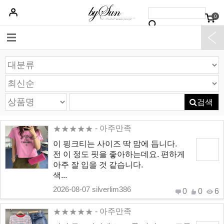
0
베스트50
신상품5%할인
당일배송
원피스
상의
하의
아우터
검색
- 아주만족
이 핑크티는 사이즈 딱 맘에 듭니다.
전 이 정도 핏을 좋아하는데요. 편하게
아주 잘 입을 것 같습니다.
색...
2026-08-07 silverlim386
0
0
6
- 아주만족