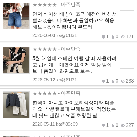
- 아주만족
먼저 바이선 배송이 조금 예전에 비해서
빨라졌습니다 화면과 동일하고요 착용
해보니핏이예쁨나다 부드러...
2026-06-03 ks@61f31
1
0
121
- 아주만족
5월 14일에 스페인 여행 갈 때 사용하려
고 급하게 구매했어요 이제 막상 받아
보니 품질이 화면으로 보는 ...
2026-05-12 ks@61f31
1
0
238
- 아주만족
흰색이 아니고 아이보리색상이라 더좋
아요~착용했을때 부해보일까 걱정했는
데 핏도 괜찮고 요즘 화창한 날...
2026-05-11 ka@89c09
1
0
227