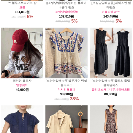
뉴 블루스트라이프 탑
[[소량당일배송중]]버튼 플레어
[[소량당일배송중]]레이스앤 썸
코튼
버뮤다 팬츠
머팬츠
151,810원
소량당일배송중!!
러블리해요~~
5%
132,810원
143,450원
159,800원
5%
5%
139,800원
151,000원
레터링 캡모자
[소량당일배송중]블루자수 럭셜
[소량당일배송중]플리츠 튤립
얼짱핏!!!!
블라우스
블랙원피스
49,000원
럭셔리해요!!!
플리츠소재!!!너무시원해요!!!
99,800원
88,900원
38%
160,900원