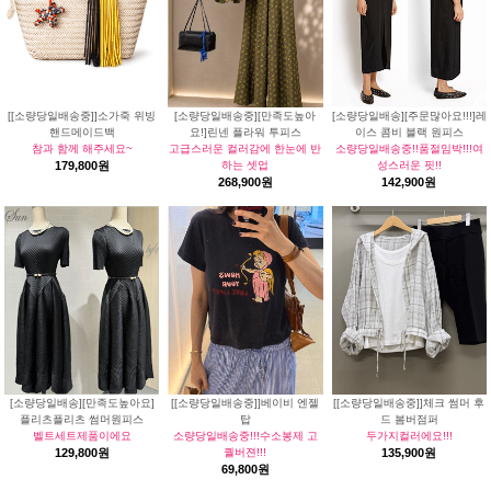
[[소량당일배송중]]소가죽 위빙
[소량당일배송중][만족도높아
[소량당일배송][주문많아요!!!]레
핸드메이드백
요!]린넨 플라워 투피스
이스 콤비 블랙 원피스
참과 함께 해주세요~
고급스러운 컬러감에 한눈에 반
소량당일배송중!!품절임박!!!여
179,800원
하는 셋업
성스러운 핏!!
268,900원
142,900원
[소량당일배송][만족도높아요]
[[소량당일배송중]]베이비 엔젤
[[소량당일배송중]]체크 썸머 후
플리츠플리츠 썸머원피스
탑
드 봄버점퍼
벨트세트제품이에요
소량당일배송중!!!수소봉제 고
두가지컬러에요!!!
129,800원
퀄버젼!!!
135,900원
69,800원