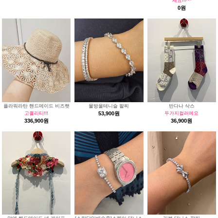
세요!!!^^
0원
플라워라탄 핸드메이드 비즈햇
물방울테니슬 팔찌
반다나 삭스
고퀄리티!!!
53,900원
두가지컬러에요
336,900원
36,900원