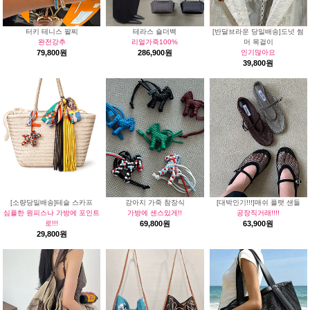
터키 테니스 팔찌
테라스 숄더백
[반달브라운 당일배송]도넛 썸
완전강추
리얼가죽100%
머 목걸이
79,800원
286,900원
인기많아요
39,800원
[소량당일배송]테슬 스카프
강아지 가죽 참장식
[대박인기!!!]매쉬 플랫 샌들
심플한 원피스나 가방에 포인트
가방에 센스있게!!
공장직거래!!!!
로!!!
69,800원
63,900원
29,800원