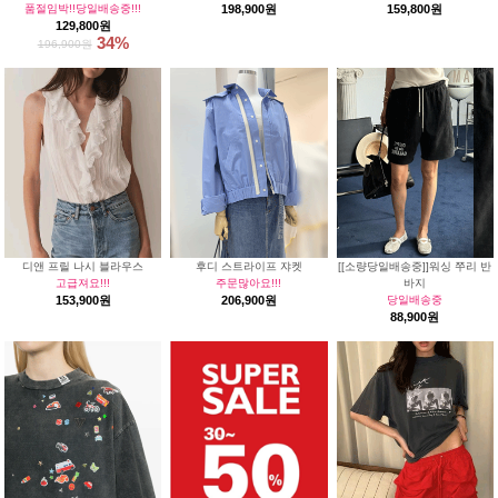
품절임박!!당일배송중!!!
198,900원
159,800원
129,800원
34%
196,900원
디앤 프릴 나시 블라우스
후디 스트라이프 쟈켓
[[소량당일배송중]]워싱 쭈리 반
고급져요!!!
주문많아요!!!
바지
153,900원
206,900원
당일배송중
88,900원