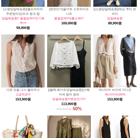
[소량당일배송중][올리자마자
[완전인기]숄더컷 스트라이프
[[소량당일배송중]]워싱 쭈리 반
주문많아요]피크 핑크 탑
니트
바지
당일배송중!! 품절임박!!!인기폭
품절임박!!여름소재!!!
당일배송중
주!!!!
169,000원
88,900원
59,900원
디앤 프릴 나시 블라우스
[[블랙,화이트당일배송중]]스퀘
캐시미어 브이넥 가디건
고급져요!!!
어넥 썸머 점퍼
캐시미어100%
153,900원
당일배송중!!!완전인기!!!
153,900원
113,900원
50%
229,800원