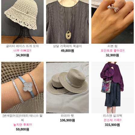
글리터 레이스 뜨게 모자
샹달 가죽패치 목걸이
리본 링
너무 이뻐요!!
49,800원
포인트로 좋아요!!
34,900원
32,900원
[변색없어요]이태리 테니스 팔
라피아 햇
리스앤 실크백
찌
106,900원
끈소재 가죽!!
놓치면 후회!!!
315,900원
59,800원