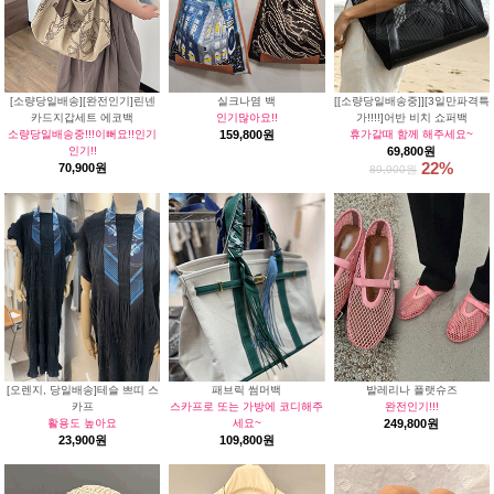
[소량당일배송][완전인기]린넨
실크나염 백
[[소량당일배송중]][3일만파격특
카드지갑세트 에코백
인기많아요!!
가!!!!]어반 비치 쇼퍼백
소량당일배송중!!!이뻐요!!인기
159,800원
휴가갈때 함께 해주세요~
인기!!
69,800원
22%
70,900원
89,900원
[오렌지, 당일배송]테슬 쁘띠 스
패브릭 썸머백
발레리나 플랫슈즈
카프
스카프로 또는 가방에 코디해주
완전인기!!!
활용도 높아요
세요~
249,800원
23,900원
109,800원