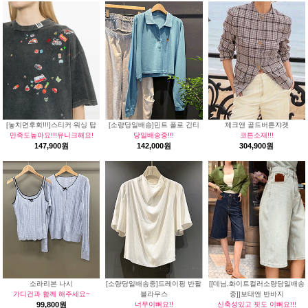
[놓치면후회!!!]스티커 워싱 탑
[소량당일배송]민트 폴로 긴티
체크앤 골드버튼쟈켓
만족도높아요!!!유니크해요!
당일배송중!!!
코튼소재!!!
147,900원
142,000원
304,900원
소라리본 나시
[소량당일배송중]드레이핑 반팔
[[데님,화이트컬러소량당일배송
가디건과 함께 해주세요~
블라우스
중]]보태앤 반바지
99,800원
너무이뻐요!!
신축성있고 핏도 이뻐요!!!