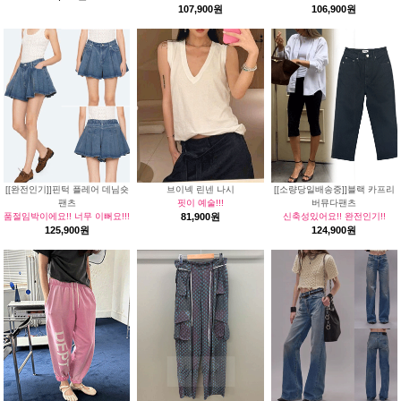
107,900원
106,900원
[[완전인기]]핀턱 플레어 데님숏
브이넥 린넨 나시
[[소량당일배송중]]블랙 카프리
팬츠
핏이 예술!!!
버뮤다팬츠
품절임박이에요!! 너무 이뻐요!!!
81,900원
신축성있어요!! 완전인기!!
125,900원
124,900원