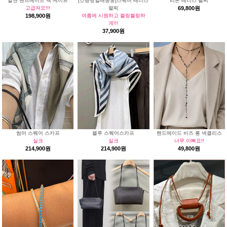
알앤 핸드메이드 넥 케이프
[소량당일배송중]스퀘어 테니스
리본 테니스 팔찌
고급져요!!!
팔찌
69,800원
198,900원
여름에 시원하고 블링블링하
게!!!
37,900원
썸머 스퀘어 스카프
블루 스퀘어스카프
핸드메이드 비즈 롱 넥클리스
실크
실크
너무 이뻐요!!
214,900원
214,900원
49,800원