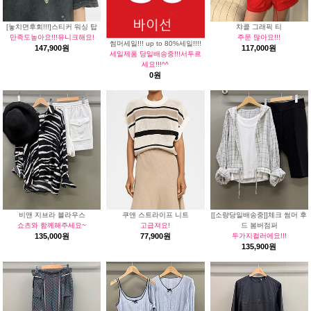
[놓치면후회!!!]스티커 워싱 탑
챠콜 그래픽 티
만족도높아요!!!유니크해요!
주문 많아요!!!
썸머세일!!! up to 80%세일!!!!
147,900원
117,000원
세일제품 당일배송중!!!서두르
세요!!!^^
0원
비앤 지브라 블라우스
쿠앤 스트라이프 니트
[[소량당일배송중]]체크 썸머 후
쇼츠와 함께해주세요~
고급져요!
드 봄버점퍼
135,000원
77,900원
두가지컬러에요!!!
135,900원