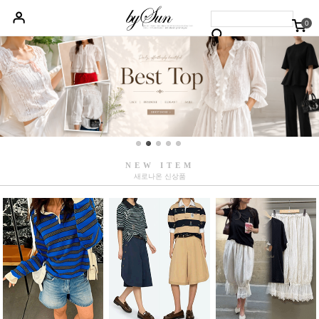
0
베스트50
신상품5%할인
당일배송
원피스
상의
하의
아우터
NEW ITEM
새로나온 신상품