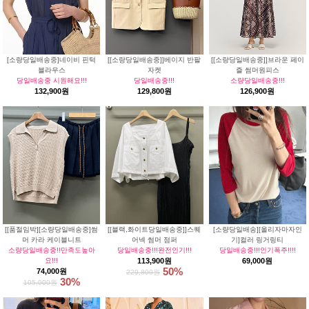
[소량당일배송중]네이비 핀턱
[[소량당일배송중]]베이지 반팔
[[소량당일배송중]]브라운 페이
블라우스
자켓
즐 썸머원피스
당일배송중 시원해요!!!
당일배송중!!!
소량당일배송중!!!
132,900원
129,800원
126,900원
[[품절임박][소량당일배송중]썸
[[블랙,화이트당일배송중]]스퀘
[소량당일배송][올리자마자인
머 카라 케이블니트
어넥 썸머 점퍼
기]컬러 링거링티
소량당일배송중!!만족도높아
당일배송중!!!완전인기!!!
당일배송중!!!인기폭주!!!!
요!!!
113,900원
69,000원
50%
74,000원
229,800원
30%
105,000원