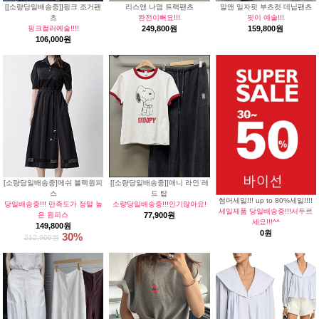
[[소량당일배송중]]핑크 조거팬
리스앤 나염 트랙팬츠
알앤 일자핏 부츠컷 데님팬츠
츠
완전이뻐요!!!
핏이 예술!!!
핑크컬러예술!!!!
249,800원
159,800원
106,000원
[소량당일배송중]메쉬 블랙원피
[[소량당일배송중]]애니 라인 레
스
드 탑
썸머세일!!! up to 80%세일!!!!
당일배송중!!! 만족도가 정말 높
소량당일배송중!!!인기많아요!
세일제품 당일배송중!!!서두르
은 원피스
77,900원
세요!!!^^
149,800원
0원
30%
212,900원