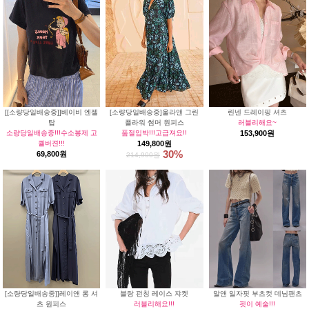
[[소량당일배송중]]베이비 엔젤
[소량당일배송중]울라앤 그린
린넨 드레이핑 셔츠
탑
플라워 썸머 원피스
러블리해요~
소량당일배송중!!!수소봉제 고
품절임박!!!고급져요!!
153,900원
퀄버젼!!!
149,800원
30%
69,800원
214,900원
[소량당일배송중]]레이앤 롱 셔
블랑 펀칭 레이스 쟈켓
알앤 일자핏 부츠컷 데님팬츠
츠 원피스
러블리해요!!!
핏이 예술!!!