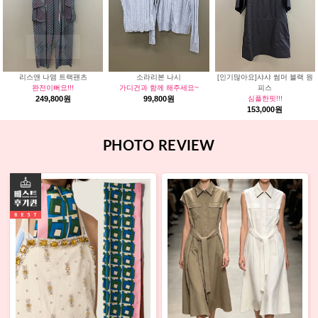
리스앤 나염 트랙팬츠
소라리본 나시
[인기많아요]샤샤 썸머 블랙 원
완전이뻐요!!!
가디건과 함께 해주세요~
피스
249,800원
99,800원
심플한핏!!!
153,000원
PHOTO REVIEW