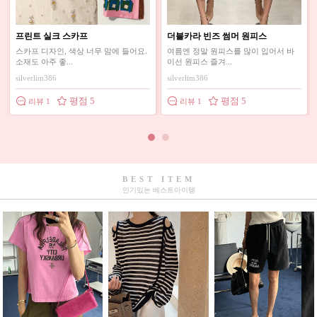
[[베이지,블랙 당일배송]]린넨 캡 나
지앤 가로핏 크롭탑
시
블랙이랑 베이지색상 구매했는데 스타
크롭기장이라 마니짧을까봐 걱정했는
일이 귀엽고 안에...
데 다행이 적당한길...
78koalla
ks@3985df189
평점 4
평점 5
리뷰 2
리뷰 1
BEST ITEM
인기있는 베스트아이템