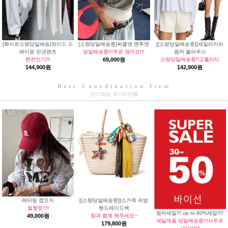
[화이트소량당일배송]와이드 드
[소량당일배송중]써클앤 맨투맨
[[소량당일배송중]]세일러카라
레이핑 린넨팬츠
당일배송중!!!주문 많아요!!!
썸머 블라우스
완전인기!!!
69,000원
소량당일배송중!!고퀄리티
144,900원
142,900원
Best Coordination Item
인기있는 코디아이템
레터링 캡모자
[[소량당일배송중]]소가죽 위빙
얼짱핏!!!!
핸드메이드백
썸머세일!!! up to 80%세일!!!!
49,000원
참과 함께 해주세요~
세일제품 당일배송중!!!서두르
179,800원